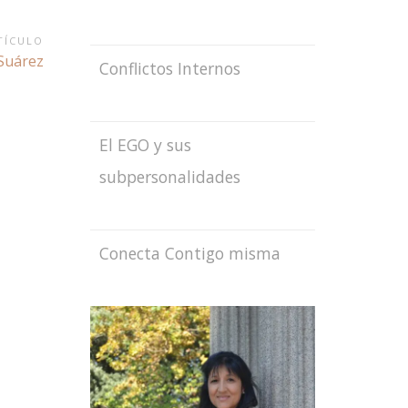
TÍCULO
ente
 Suárez
Conflictos Internos
lo:
El EGO y sus
subpersonalidades
Conecta Contigo misma