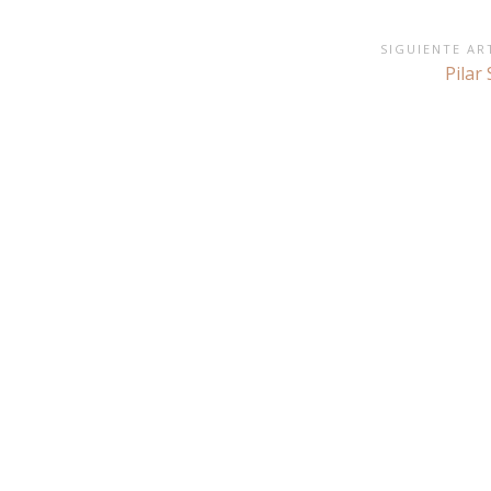
SIGUIENTE AR
Sigui
Pilar
artícu