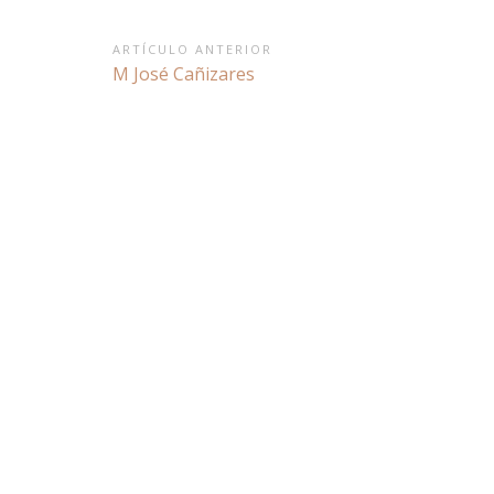
Navegación
ARTÍCULO ANTERIOR
Artículo
M José Cañizares
de
anterior:
entradas