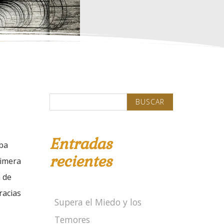
Search
for:
Entradas
aba
recientes
rimera
 de
racias
Supera el Miedo y los
Temores