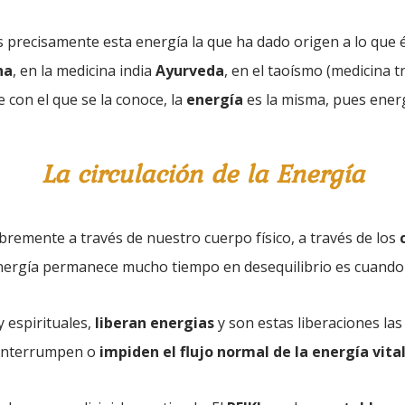
es precisamente esta energía la que ha dado origen a lo que
na
, en la medicina india
Ayurveda
, en el taoísmo (medicina t
con el que se la conoce, la
energía
es la misma, pues energ
La
circ
ulación
de la Energía
ibremente a través de nuestro cuerpo físico, a través de los
energía permanece mucho tiempo en desequilibrio es cuando 
 espirituales,
liberan energias
y son estas liberaciones la
interrumpen o
impiden el flujo normal de la energía vita