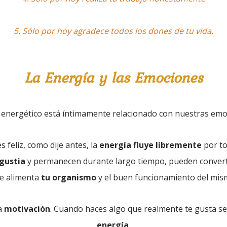
5.
Sólo por hoy agradece todos los dones de tu vida.
La
Ener
gía
y
las
Emociones
jo energético está íntimamente relacionado con nuestras emo
s feliz, como dije antes, la
energía
fluye libremente
por to
gustia
y permanecen durante largo tiempo, pueden convert
e alimenta
tu organismo
y el buen funcionamiento del mis
a
mot
i
vac
i
ón
. Cuando haces algo que realmente te gusta 
energía
.