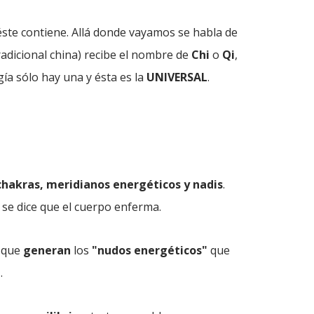
 éste contiene. Allá donde vayamos se habla de
radicional china) recibe el nombre de
Chi
o
Qi
,
ía sólo hay una y ésta es la
UNIVERSAL
.
chakras
, meridianos energéticos
y nadis
.
se dice que el cuerpo enferma.
s que
generan
los
"nudos energéticos"
que
l
.