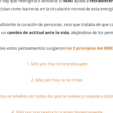
hay que redirigirla o activarla. El
REIKI
ayuda a
restablecer
ctúan como barreras en la circulación normal de esta energí
ficiente la curación de personas, sino que trataba de que c
e un
cambio de actitud ante la vida
, alejándose de los pe
Des estos pensamientos surgieron
los 5 principios del REIK
1.
Sólo por hoy no te preocupes
2.
Sólo por hoy no te irrites
hoy sé amable con todos los que te rodean y respeta a todo 
4.
Sólo por hoy realiza tu trabajo honestamente