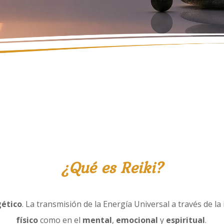
¿
Qué
es Reiki?
gético
. La transmisión de la Energía Universal a través de 
físico
como en el
mental
,
emocional
y
espiritual
.