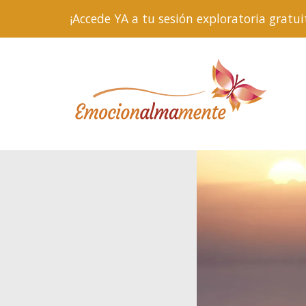
¡Accede YA a tu sesión exploratoria gra