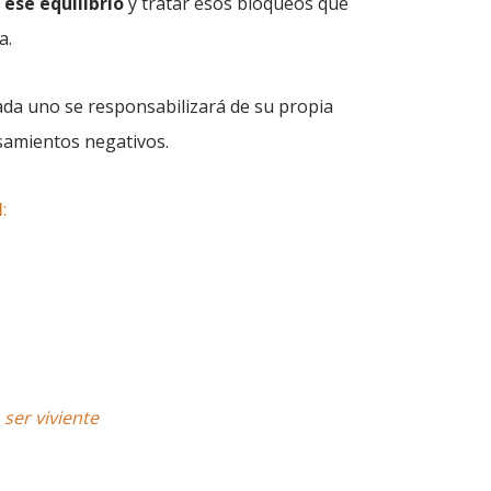
ese equilibrio
y tratar esos bloqueos que
a.
ada uno se responsabilizará de su propia
nsamientos negativos.
I
:
ser viviente