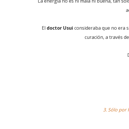
La energía no es ni mala ni buena, tan solo 
a
El
doctor
Usui
consideraba que no era su
curación, a través d
3.
Sólo por 