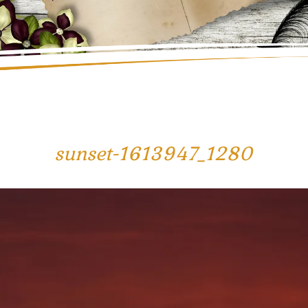
sunset-1613947_1280