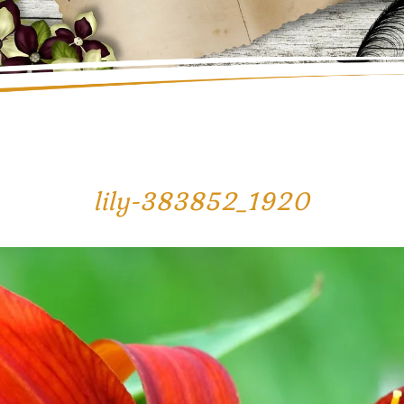
lily-383852_1920