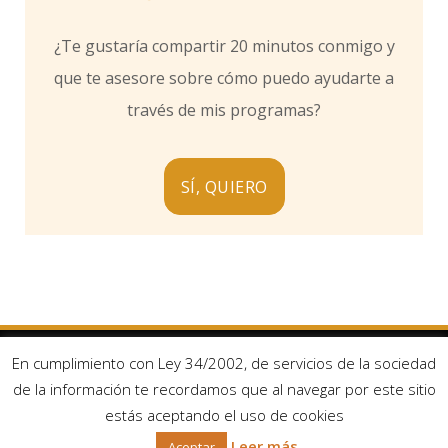
¿Te gustaría compartir 20 minutos conmigo y
que te asesore sobre cómo puedo ayudarte a
través de mis programas?
SÍ, QUIERO
En cumplimiento con Ley 34/2002, de servicios de la sociedad
Facebook
Twitter
de la información te recordamos que al navegar por este sitio
Aviso Legal y Condiciones de uso
Contacto
Política de privacidad
estás aceptando el uso de cookies
Política de cookies
Condiciones generales de contratación
Leer más
Aceptar