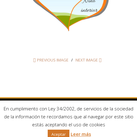
PREVIOUS IMAGE
NEXT IMAGE
En cumplimiento con Ley 34/2002, de servicios de la sociedad
Facebook
Twitter
de la información te recordamos que al navegar por este sitio
Aviso Legal y Condiciones de uso
Contacto
Política de privacidad
estás aceptando el uso de cookies
Política de cookies
Condiciones generales de contratación
Leer más
Aceptar
Copyright © 2026 Sophia Ahmed. Todos los derechos reservados.