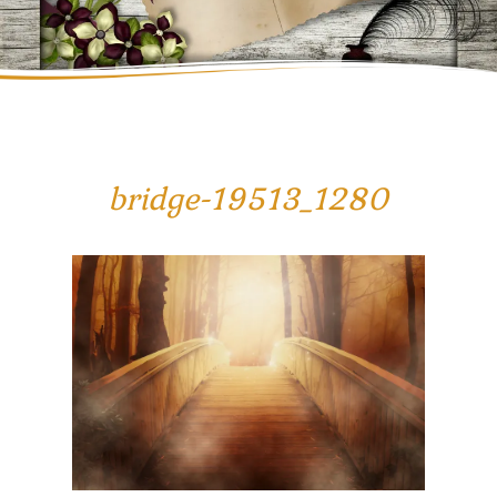
bridge-19513_1280